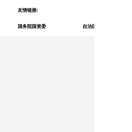
友情链接:
国务院国资委
自治区人民政府
国务院国资委
地州国资委
监管企业
疆内网站