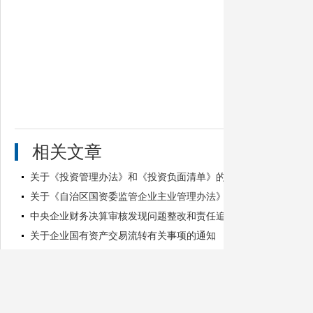
相关文章
关于《投资管理办法》和《投资负面清单》的修订说明
关于《自治区国资委监管企业主业管理办法》的起草说明
中央企业财务决算审核发现问题整改和责任追究工作规定
关于企业国有资产交易流转有关事项的通知
突出改革牵引 推动国有企业高质量发展——《自治区党委自治区人民
新
友情链接:
政