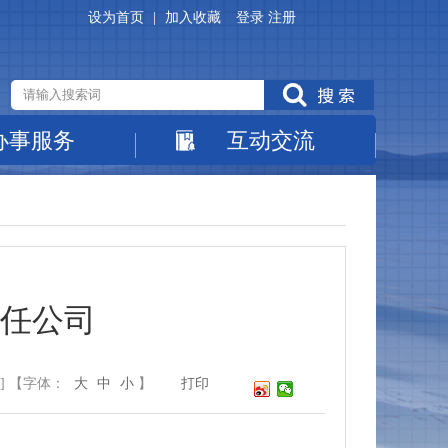
设为首页
|
加入收藏
登录
注册
办事服务
互动交流
任公司
]
【字体：
大
中
小
】
打印