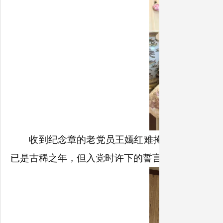
收到纪念章的老党员王嫣红难掩内心激动，轻
已是古稀之年，但入党时许下的誓言始终铭记心间