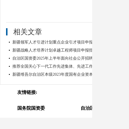
相关文章
新疆领军人才引进计划重点企业引才项目申报指南
新疆战略人才培养计划卓越工程师项目申报指南
自治区国资委2025年上半年面向社会公开招聘事业单位工作人员拟录
推荐全国关心下一代工作先进集体、先进工作者和自治区“尊老爱幼.
新疆维吾尔自治区本级2023年度国有企业资本金注入项目绩效评价报
新
友情链接:
政
国务院国资委
自治区人民政府
国务院国资委